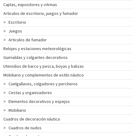
Cajitas, expositores y vitrinas
INSTRUMENTOS
Articulos de escritorio, juegos y fumador
DE
NAVEGACIÓN
>
Escritorio
TEXTIL
>
Juegos
NAUTICO
>
Articulos de fumador
CATÁLOGO
Relojes y estaciones meteorológicas
NOSOTROS
Guirnaldas y colgantes decorativos
PROMOCIONES
Utensilios de barco y pesca, boyas y balizas
NOVEDADES
Mobiliario y complementos de estilo náutico
ACTUALIDAD
>
Cuelgallaves, colgadores y percheros
CONTACTO
>
Cestas y organizadores
CLIENTES
>
Elementos decorativos y espejos
COLECCIÓN
>
Mobiliario
Cuadros de decoración náutica
>
Cuadros de nudos
COLECCIÓN