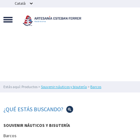
MAQUETAS
NAVALES
SOUVENIR
NÁUTICOS
Y
BISUTERÍA
FIGURAS
DE
DECORACIÓN
NÁUTICA
Y
FAROS
Estás aquí: Productos >
Souvenir náuticos y bisutería
>
Barcos
DECORACIÓN
DEL
HOGAR
¿QUÉ ESTÁS BUSCANDO?
IMEX
MARINE
SOUVENIR NÁUTICOS Y BISUTERÍA
ILUMINACIÓN
Barcos
NÁUTICA