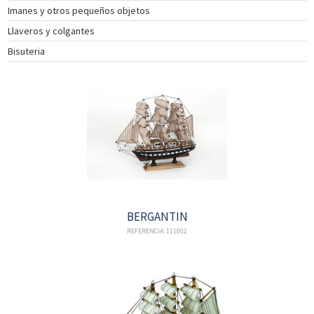
Imanes y otros pequeños objetos
INSTRUMENTOS
Llaveros y colgantes
DE
NAVEGACIÓN
Bisuteria
TEXTIL
NAUTICO
CATÁLOGO
NOSOTROS
PROMOCIONES
NOVEDADES
ACTUALIDAD
CONTACTO
BERGANTIN
CLIENTES
REFERENCIA: 111002
COLECCIÓN
COLECCIÓN