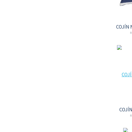
COJÍN 
R
COJÍ
R