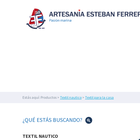
MAQUETAS
NAVALES
SOUVENIR
NÁUTICOS
MAQUETAS NAVALES
SOUVENIR
FIGURAS
DECORAC
Y
BISUTERÍA
FIGURAS
DE
DECORACIÓN
NÁUTICA
Y
FAROS
DECORACIÓN
Estás aquí: Productos >
Textil nautico
>
Textil para la casa
DEL
HOGAR
IMEX
¿QUÉ ESTÁS BUSCANDO?
MARINE
ILUMINACIÓN
TEXTIL NAUTICO
NÁUTICA