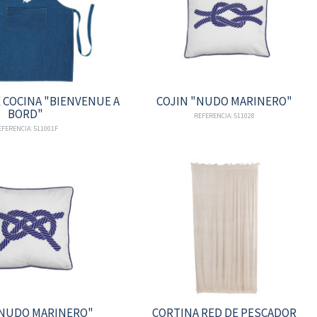
 COCINA "BIENVENUE A
COJIN "NUDO MARINERO"
BORD"
REFERENCIA: 511028
EFERENCIA: 511001F
"NUDO MARINERO"
CORTINA RED DE PESCADOR