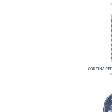
R
CORTINA RED
R