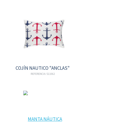
COJÍN NAUTICO "ANCLAS"
REFERENCIA: 511062