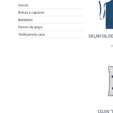
Gorras
INSTRUMENTOS
DE
Bolsas y capazos
NAVEGACIÓN
Bandanas
TEXTIL
Pareos de playa
NAUTICO
Textil para la casa
DELANTAL DE
CATÁLOGO
NOSOTROS
R
PROMOCIONES
NOVEDADES
ACTUALIDAD
CONTACTO
CLIENTES
COLECCIÓN
COLECCIÓN
COJIN 