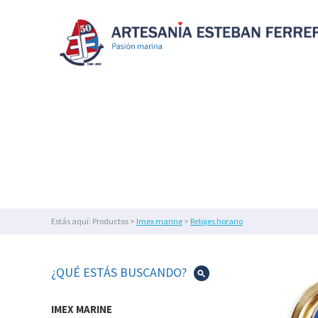
MAQUETAS
NAVALES
SOUVENIR
NÁUTICOS
MAQUETAS NAVALES
SOUVENIR
FIGURAS
DECORAC
Y
BISUTERÍA
FIGURAS
DE
DECORACIÓN
NÁUTICA
Y
FAROS
DECORACIÓN
Estás aquí: Productos >
Imex marine
>
Relojes horario
DEL
HOGAR
IMEX
¿QUÉ ESTÁS BUSCANDO?
MARINE
ILUMINACIÓN
IMEX MARINE
NÁUTICA