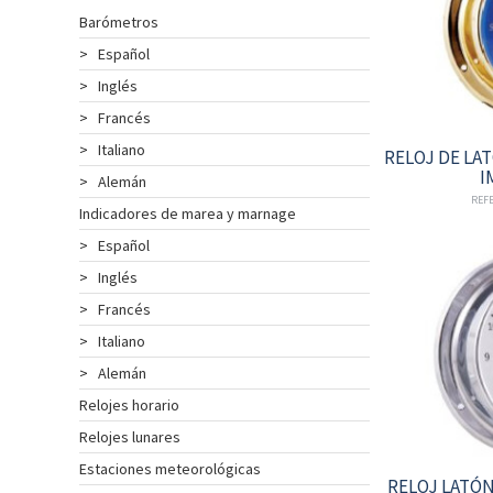
Barómetros
INSTRUMENTOS
DE
>
Español
NAVEGACIÓN
>
Inglés
TEXTIL
>
Francés
NAUTICO
>
Italiano
RELOJ DE LA
CATÁLOGO
I
>
Alemán
NOSOTROS
REFE
Indicadores de marea y marnage
PROMOCIONES
>
Español
NOVEDADES
>
Inglés
ACTUALIDAD
>
Francés
CONTACTO
>
Italiano
CLIENTES
>
Alemán
COLECCIÓN
Relojes horario
Relojes lunares
Estaciones meteorológicas
COLECCIÓN
RELOJ LATÓ