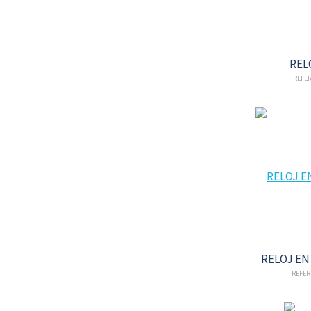
REL
REFER
RELOJ E
REFER