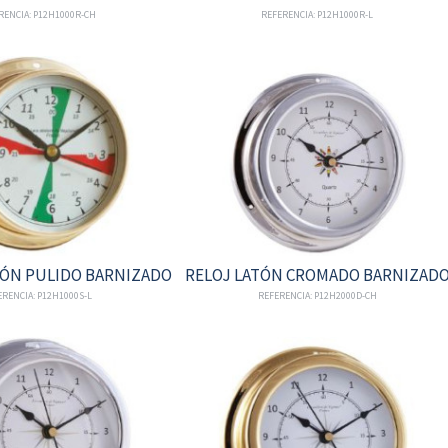
RENCIA: P12H1000R-CH
REFERENCIA: P12H1000R-L
TÓN PULIDO BARNIZADO
RELOJ LATÓN CROMADO BARNIZAD
RENCIA: P12H1000S-L
REFERENCIA: P12H2000D-CH