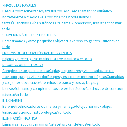
×
MAQUETAS NAVALES
Pesqueros mediterráneo/arrastreros
Pesqueros cantábrico/atlántico
norte
Veleros y medios veleros
Kit barcos y botes
Barcos
fantasía
Lanchas
Navíos históricos alta gama
Submarinos y transatlánticos
Ver
todo
SOUVENIR NÁUTICOS Y BISUTERÍA
Barcos
Imanes y otros pequeños objetos
Llaveros y colgantes
Bisuteria
Ver
todo
FIGURAS DE DECORACIÓN NÁUTICA Y FAROS
Pajaros y peces
Figuras marineras
Faros nauticos
Ver todo
DECORACIÓN DEL HOGAR
Complementos para la mesa
Cajitas, expositores y vitrinas
Articulos de
escritorio, juegos y fumador
Relojes y estaciones meteorológicas
Guirnaldas
y colgantes decorativos
Utensilios de barco y pesca, boyas y
balizas
Mobiliario y complementos de estilo náutico
Cuadros de decoración
náutica
Ver todo
IMEX MARINE
Barómetros
Indicadores de marea y marnage
Relojes horario
Relojes
lunares
Estaciones meteorológicas
Ver todo
ILUMINACIÓN NÁUTICA
Lámparas náuticas y marinas
Portavelas y candeleros
Ver todo