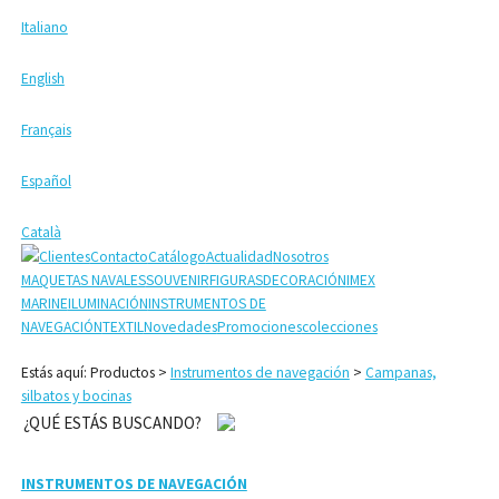
Italiano
English
Français
Español
Català
Clientes
Contacto
Catálogo
Actualidad
Nosotros
MAQUETAS NAVALES
SOUVENIR
FIGURAS
DECORACIÓN
IMEX
MARINE
ILUMINACIÓN
INSTRUMENTOS DE
NAVEGACIÓN
TEXTIL
Novedades
Promociones
colecciones
Estás aquí: Productos >
Instrumentos de navegación
>
Campanas,
silbatos y bocinas
¿QUÉ ESTÁS BUSCANDO?
INSTRUMENTOS DE NAVEGACIÓN