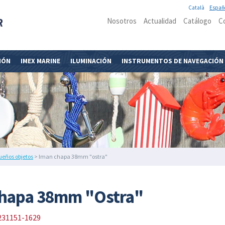
Català
Españ
Nosotros
Actualidad
Catálogo
C
IÓN
IMEX MARINE
ILUMINACIÓN
INSTRUMENTOS DE NAVEGACIÓN
ueños objetos
> Iman chapa 38mm "ostra"
chapa 38mm "Ostra"
231151-1629