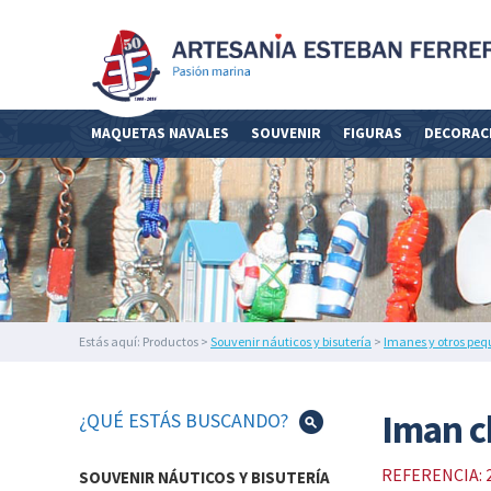
MAQUETAS
NAVALES
SOUVENIR
NÁUTICOS
MAQUETAS NAVALES
SOUVENIR
FIGURAS
DECORAC
Y
BISUTERÍA
FIGURAS
DE
DECORACIÓN
NÁUTICA
Y
FAROS
DECORACIÓN
Estás aquí: Productos >
Souvenir náuticos y bisutería
>
Imanes y otros peq
DEL
HOGAR
IMEX
Iman 
¿QUÉ ESTÁS BUSCANDO?
MARINE
ILUMINACIÓN
REFERENCIA: 
SOUVENIR NÁUTICOS Y BISUTERÍA
NÁUTICA