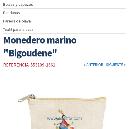
Bolsas y capazos
INSTRUMENTOS
Bandanas
DE
NAVEGACIÓN
Pareos de playa
TEXTIL
Textil para la casa
NAUTICO
Monedero marino
CATÁLOGO
"Bigoudene"
NOSOTROS
PROMOCIONES
REFERENCIA: 553109-1661
« ANTERIOR
SIGUIENTE »
NOVEDADES
ACTUALIDAD
CONTACTO
CLIENTES
COLECCIÓN
COLECCIÓN