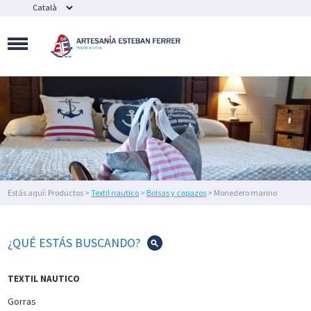
MAQUETAS
NAVALES
SOUVENIR
NÁUTICOS
Y
BISUTERÍA
FIGURAS
DE
DECORACIÓN
NÁUTICA
Y
FAROS
Estás aquí: Productos >
Textil nautico
>
Bolsas y capazos
> Monedero marino
DECORACIÓN
"bigoudene"
DEL
HOGAR
¿QUÉ ESTÁS BUSCANDO?
IMEX
MARINE
TEXTIL NAUTICO
ILUMINACIÓN
Gorras
NÁUTICA